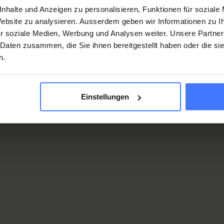
er;
nhalte und Anzeigen zu personalisieren, Funktionen für soziale
 Website zu analysieren. Ausserdem geben wir Informationen zu 
to;
r soziale Medien, Werbung und Analysen weiter. Unsere Partner
ata in precedenza);
 Daten zusammen, die Sie ihnen bereitgestellt haben oder die s
n.
al server;
;
Einstellungen
entualmente i commenti o altri interventi lasciati dagli
ti solo al vostro indirizzo IP. Non viene stabilito alcun
informazioni sulla vostra persona in possesso della FSP.
siderate comunicarci dati personali attraverso il formulario
zziamo i dati personali inseriti al solo scopo indicato (ad